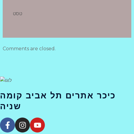
טסט
Comments are closed.
כיכר אתרים תל אביב קומה
שניה
F
I
Y
a
n
o
אודות המכז